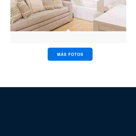
MÁS FOTOS
Políticas de la casa:
No se aceptan mascotas | No se
permite fumar | Accesible 24/7 | Llegada: 14:00 Salida:
10:00